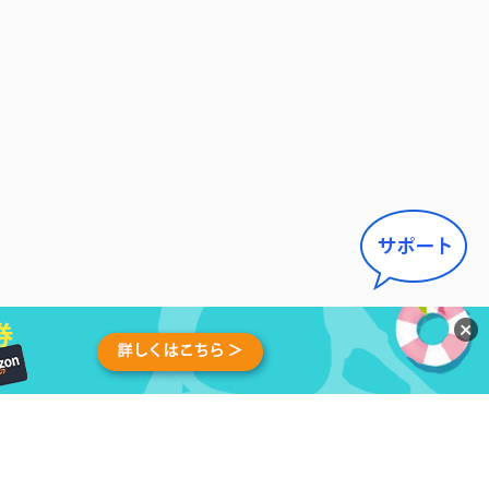
せ
|
アンインストール
|
アフィ
日本語