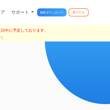
トア
サポート
購入する
無料ダウンロード
を近日中に予定しております。
い。