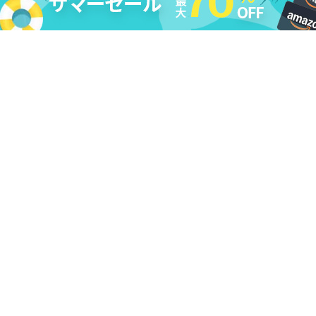
法的免責条項
|
DMCA
|
プライバシーポリシー
|
購入ポリシー
|
返
金ポリシー
|
ライセンス規約
|
利用規約
|
会社情報
|
お問い合わせ
|
アンインストール
|
アフィリエイト
|
レビューキャンペーン
Copyright ©
2026
Cleverget
All Rights Reserved.
日本語
本サイトcleverget.jpに掲載されている商品またはサービスなどの名称は、一
般に各社の商標または登録商標です。下記の他社商標・登録商標をはじめ、
YouTube、Facebook、Twitter、Instagram、Amazon、Netflix、Hulu、
Disney +、HBOなどを含む、これらに限定されていません。CleverGetはこれ
らの企業が所有または提携しているわけではありません。なお、文章および
図表中では、「™」、「®」は明記しておりません。その他、弊社以外の製
品・サービスの利用をご希望の際は、各社にお問い合わせください。