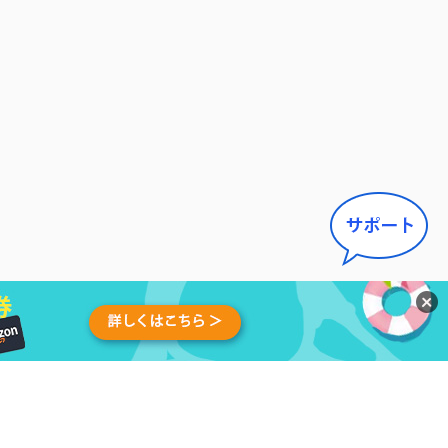
せ
|
アンインストール
|
アフィ
日本語