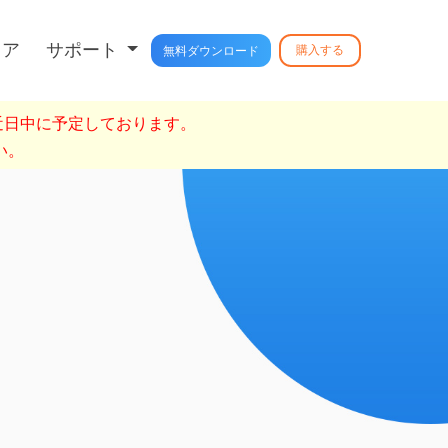
トア
サポート
購入する
無料ダウンロード
を近日中に予定しております。
い。