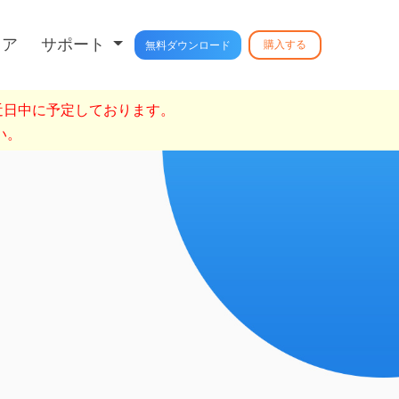
トア
サポート
購入する
無料ダウンロード
を近日中に予定しております。
い。