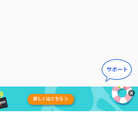
せ
|
アンインストール
|
アフィ
日本語