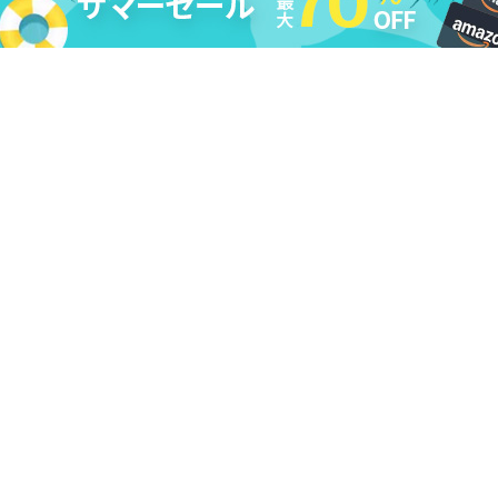
法的免責条項
|
DMCA
|
プライバシーポリシー
|
購入ポリシー
|
返
金ポリシー
|
ライセンス規約
|
利用規約
|
会社情報
|
お問い合わせ
|
アンインストール
|
アフィリエイト
|
レビューキャンペーン
Copyright ©
2026
Cleverget
All Rights Reserved.
日本語
本サイトcleverget.jpに掲載されている商品またはサービスなどの名称は、一
般に各社の商標または登録商標です。下記の他社商標・登録商標をはじめ、
YouTube、Facebook、Twitter、Instagram、Amazon、Netflix、Hulu、
Disney +、HBOなどを含む、これらに限定されていません。CleverGetはこれ
らの企業が所有または提携しているわけではありません。なお、文章および
図表中では、「™」、「®」は明記しておりません。その他、弊社以外の製
品・サービスの利用をご希望の際は、各社にお問い合わせください。