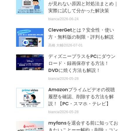
が見れない原因と対処法まとめ｜
実際に試して分かった解決策
bianca/2026-06-24
CleverGetとは？安全性・使い
方・無料版の制限・評判も解説
高橋 大輔/2026-07-01
ディズニープラスをPCにダウン
ロード・録画保存する方法！
DVDに焼く方法も解説！
bianca/2026-05-28
Amazonプライムビデオの視聴
履歴を確認、削除する方法を解
説！【PC・スマホ・テレビ】
bianca/2026-05-28
myfansを退会する前に知ってお
きたいこと——解約・削除・コン