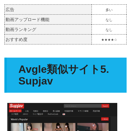
広告
多い
動画アップロード機能
なし
動画ランキング
なし
おすすめ度
★★★★☆
Avgle類似サイト5.
Supjav