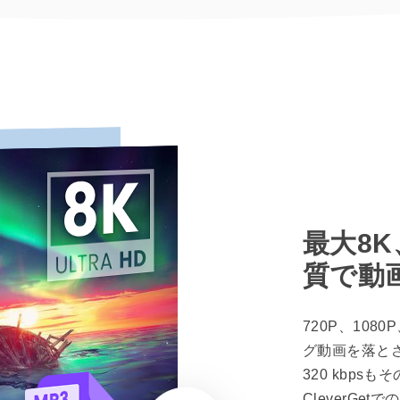
最大8K
質で動
720P、10
グ動画を落と
320 kbp
CleverG