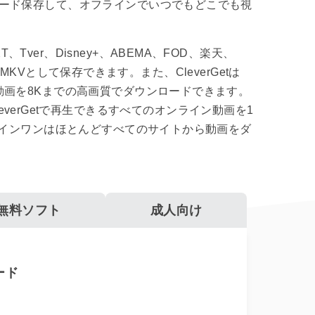
ード保存して、オフラインでいつでもどこでも視
、Tver、Disney+、ABEMA、FOD、楽天、
KVとして保存できます。また、CleverGetは
有サイトから動画を8Kまでの高画質でダウンロードできます。
erGetで再生できるすべてのオンライン動画を1
tオールインワンはほとんどすべてのサイトから動画をダ
無料ソフト
成人向け
ード
M3U8動画ダ