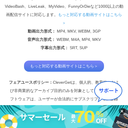
VideoBash、LiveLeak、MyVideo、FunnyOrDieなど1000以上の動
画配信サイトに対応します。
もっと対応する動画サイトはこちら
＞
動画出力形式：
MP4, MKV, WEBM, 3GP
音声出力形式：
WEBM, M4A
, MP4, MKV
字幕出力形式：
SRT, SUP
もっと対応する動画サイトはこちら＞
フェアユースポリシー：
CleverGetは、個人的、教育的、およ
び非商業的なアーカイブ目的のみを対象としています。本ソ
フトウェアは、ユーザーが合法的にサブスクリプション登録
または購入したデジタルメディア、ライブストリーム、また
はオンラインコースのローカルコピーを保存することを可能
にします。許可のない動画のダウンロード、およびCleverGet