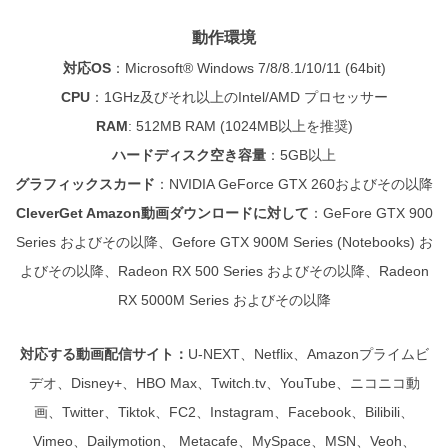
動作環境
対応OS
：
Microsoft® Windows 7/8/8.1/10/11 (64bit)
CPU
：
1GHz及びそれ以上のIntel/AMD プロセッサー
RAM
: 512MB RAM (1024MB以上を推奨)
ハードディスク空き容量
：
5GB以上
グラフィックスカード
：NVIDIA GeForce GTX 260およびその以降
CleverGet Amazon動画ダウンロードに対して
：GeFore GTX 900
Series およびその以降、Gefore GTX 900M Series (Notebooks) お
よびその以降、Radeon RX 500 Series およびその以降、Radeon
RX 5000M Series およびその以降
対応する動画配信サイト：
U-NEXT、Netflix、Amazonプライムビ
デオ、Disney+、HBO Max、
Twitch.tv、YouTube、ニコニコ動
画、Twitter、Tiktok、FC2、Instagram、Facebook、Bilibili、
Vimeo、Dailymotion、 Metacafe、MySpace、MSN、Veoh、